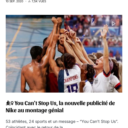
10 SEP. 2020
7,5K VUES
⛹️‍♀️ You Can’t Stop Us, la nouvelle publicité de
Nike au montage génial
53 athlètes, 24 sports et un message – “You Can’t Stop Us”.
Coïncidant avec le retour de la…