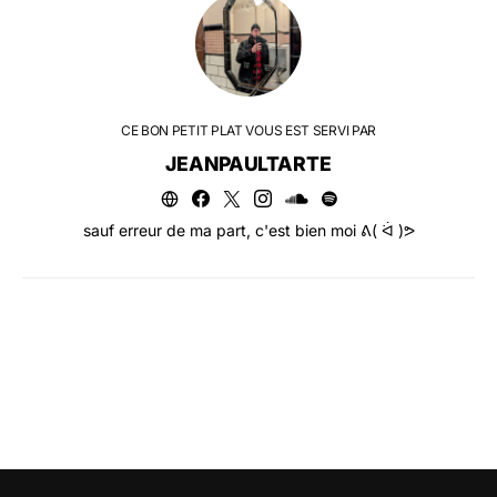
CE BON PETIT PLAT VOUS EST SERVI PAR
JEANPAULTARTE
sauf erreur de ma part, c'est bien moi ᕕ( ᐛ )ᕗ