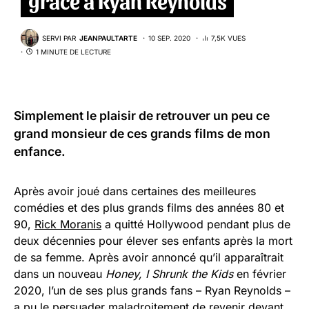
SERVI PAR
JEANPAULTARTE
10 SEP. 2020
7,5K VUES
1 MINUTE DE LECTURE
Simplement le plaisir de retrouver un peu ce
grand monsieur de ces grands films de mon
enfance.
Après avoir joué dans certaines des meilleures
comédies et des plus grands films des années 80 et
90,
Rick Moranis
a quitté Hollywood pendant plus de
deux décennies pour élever ses enfants après la mort
de sa femme. Après avoir annoncé qu’il apparaîtrait
dans un nouveau
Honey, I Shrunk the Kids
en février
2020, l’un de ses plus grands fans – Ryan Reynolds –
a pu le persuader maladroitement de revenir devant