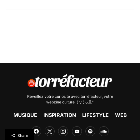
Réveillez votre curiosité avec
torréfacteur
, votre
webzine culturel (˘▽˘)っ旦"
MUSIQUE
INSPIRATION
LIFESTYLE
WEB
Share