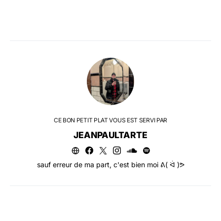
CE BON PETIT PLAT VOUS EST SERVI PAR
JEANPAULTARTE
sauf erreur de ma part, c'est bien moi ᕕ( ᐛ )ᕗ