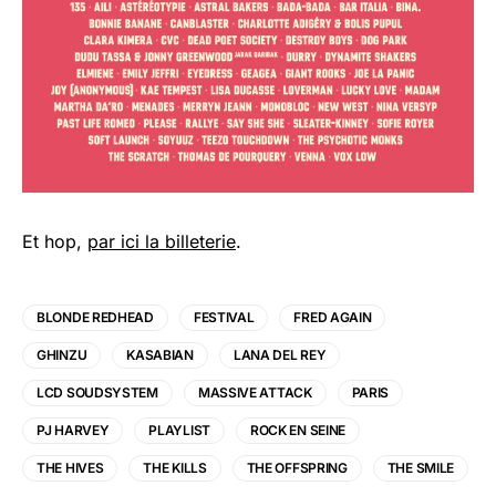
Et hop,
par ici la billeterie
.
BLONDE REDHEAD
FESTIVAL
FRED AGAIN
GHINZU
KASABIAN
LANA DEL REY
LCD SOUDSYSTEM
MASSIVE ATTACK
PARIS
PJ HARVEY
PLAYLIST
ROCK EN SEINE
THE HIVES
THE KILLS
THE OFFSPRING
THE SMILE