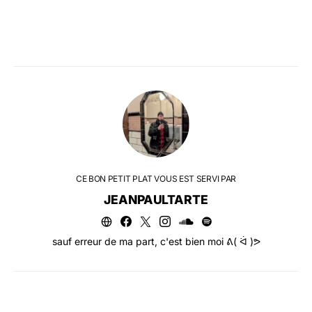
CE BON PETIT PLAT VOUS EST SERVI PAR
JEANPAULTARTE
sauf erreur de ma part, c'est bien moi ᕕ( ᐛ )ᕗ