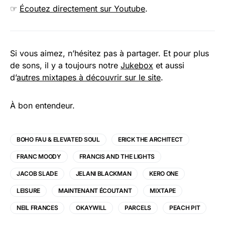
☞
Écoutez directement sur Youtube
.
Si vous aimez, n’hésitez pas à partager. Et pour plus
de sons, il y a toujours notre
Jukebox
et aussi
d’
autres mixtapes à découvrir sur le site
.
À bon entendeur.
BOHO FAU & ELEVATED SOUL
ERICK THE ARCHITECT
FRANC MOODY
FRANCIS AND THE LIGHTS
JACOB SLADE
JELANI BLACKMAN
KERO ONE
LEISURE
MAINTENANT ÉCOUTANT
MIXTAPE
NEIL FRANCES
OKAYWILL
PARCELS
PEACH PIT