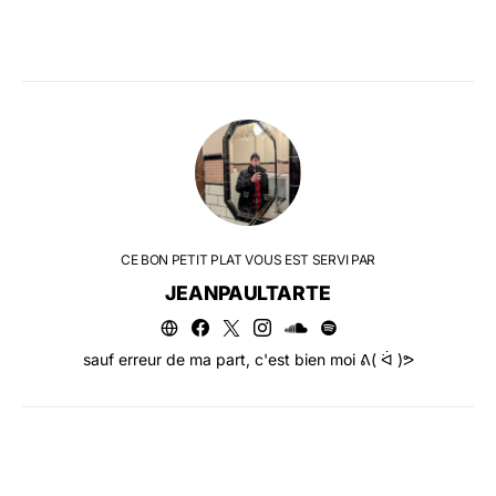
CE BON PETIT PLAT VOUS EST SERVI PAR
JEANPAULTARTE
sauf erreur de ma part, c'est bien moi ᕕ( ᐛ )ᕗ