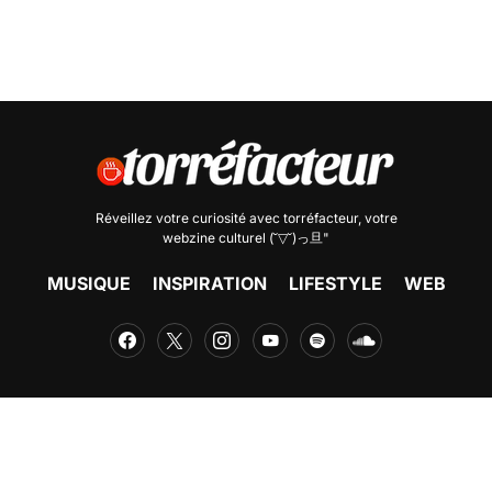
Réveillez votre curiosité avec
torréfacteur
, votre
webzine culturel (˘▽˘)っ旦"
MUSIQUE
INSPIRATION
LIFESTYLE
WEB