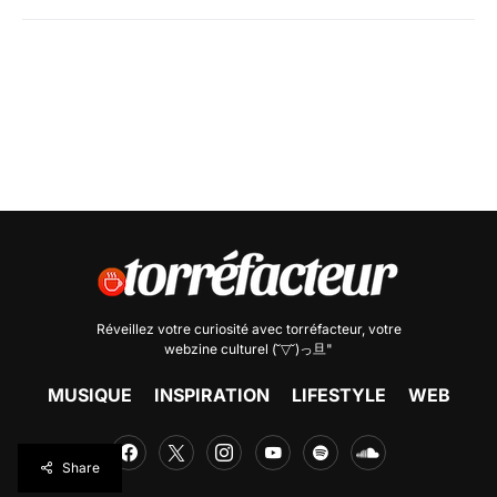
Réveillez votre curiosité avec
torréfacteur
, votre
webzine culturel (˘▽˘)っ旦"
MUSIQUE
INSPIRATION
LIFESTYLE
WEB
Share