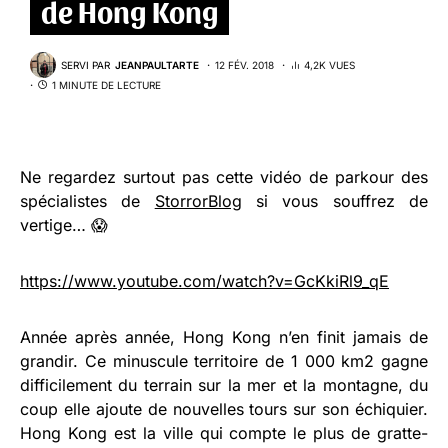
de Hong Kong
SERVI PAR
JEANPAULTARTE
12 FÉV. 2018
4,2K VUES
1 MINUTE DE LECTURE
Ne regardez surtout pas cette vidéo de parkour des
spécialistes de
StorrorBlog
si vous souffrez de
vertige… 😱
https://www.youtube.com/watch?v=GcKkiRl9_qE
Année après année, Hong Kong n’en finit jamais de
grandir. Ce minuscule territoire de 1 000 km2 gagne
difficilement du terrain sur la mer et la montagne, du
coup elle ajoute de nouvelles tours sur son échiquier.
Hong Kong est la ville qui compte le plus de gratte-