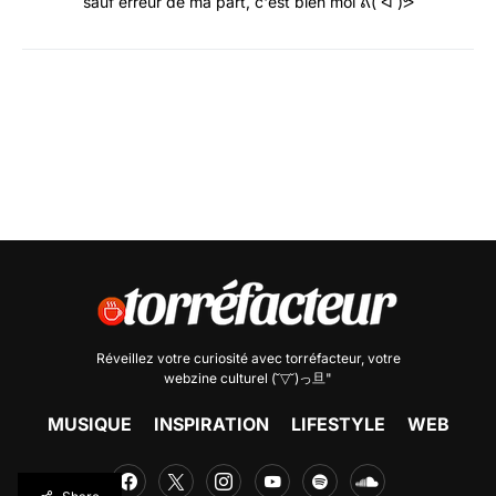
sauf erreur de ma part, c'est bien moi ᕕ( ᐛ )ᕗ
Réveillez votre curiosité avec
torréfacteur
, votre
webzine culturel (˘▽˘)っ旦"
MUSIQUE
INSPIRATION
LIFESTYLE
WEB