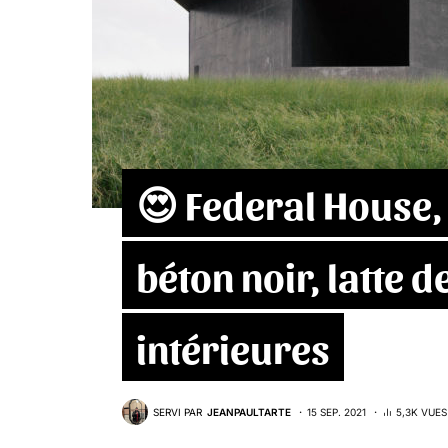
😍 Federal House,
béton noir, latte d
intérieures
SERVI PAR
JEANPAULTARTE
15 SEP. 2021
5,3K VUES