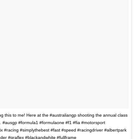
g this to me! Here at the #australiangp shooting the annual class
ts. #ausgp #formula1 #formulaone #f1 #fia #motorsport
 #racing #simplythebest #fast #speed #racingdriver #albertpark
er #graflex #blackandwhite #fullframe