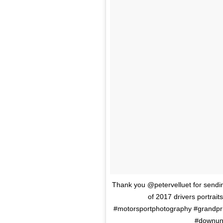
Thank you @petervelluet for sendin
of 2017 drivers portrai
#motorsportphotography #grandprix
#downund