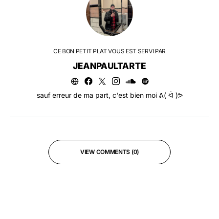
CE BON PETIT PLAT VOUS EST SERVI PAR
JEANPAULTARTE
sauf erreur de ma part, c'est bien moi ᕕ( ᐛ )ᕗ
VIEW COMMENTS (0)