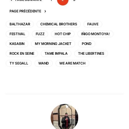
PAGE PRÉCÉDENTE
BALTHAZAR
CHEMICAL BROTHERS
FAUVE
FESTIVAL
FUZZ
HOT CHIP
IÑIGO MONTOYA!
KASABIN
MY MORNING JACKET
POND
ROCK EN SEINE
TAME IMPALA
THE LIBERTINES
TY SEGALL
WAND
WE ARE MATCH