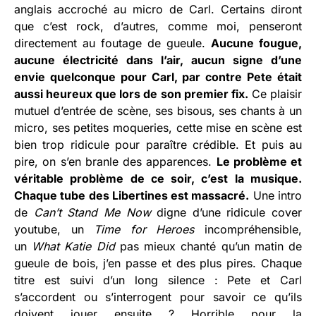
anglais accroché au micro de Carl. Certains diront
que c’est rock, d’autres, comme moi, penseront
directement au foutage de gueule.
Aucune fougue,
aucune électricité dans l’air, aucun signe d’une
envie quelconque pour Carl, par contre Pete était
aussi heureux que lors de son premier fix.
Ce plaisir
mutuel d’entrée de scène, ses bisous, ses chants à un
micro, ses petites moqueries, cette mise en scène est
bien trop ridicule pour paraître crédible. Et puis au
pire, on s’en branle des apparences.
Le problème et
véritable problème de ce soir, c’est la musique.
Chaque tube des Libertines est massacré.
Une intro
de
Can’t Stand Me Now
digne d’une ridicule cover
youtube, un
Time for Heroes
incompréhensible,
un
What Katie Did
pas mieux chanté qu’un matin de
gueule de bois, j’en passe et des plus pires. Chaque
titre est suivi d’un long silence : Pete et Carl
s’accordent ou s’interrogent pour savoir ce qu’ils
doivent jouer ensuite ? Horrible pour la