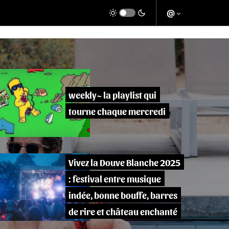
@
weekly~ la playlist qui
tourne chaque mercredi
Vivez la Douve Blanche 2025
: festival entre musique
indée, bonne bouffe, barres
de rire et château enchanté