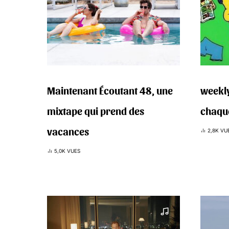
Maintenant Écoutant 48, une
weekly
mixtape qui prend des
chaqu
vacances
2,8K VU
5,0K VUES