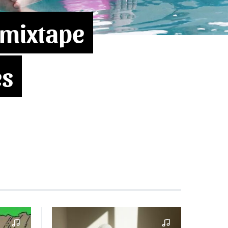
 mixtape
es