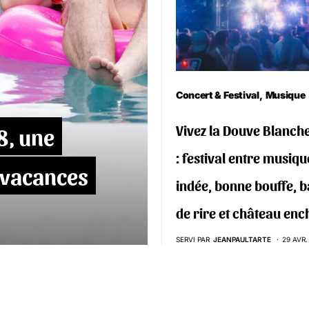
Concert & Festival
Musique
Vivez la Douve Blanch
8, une
: festival entre musiqu
 vacances
indée, bonne bouffe, 
de rire et château enc
SERVI PAR
JEANPAULTARTE
29 AVR.