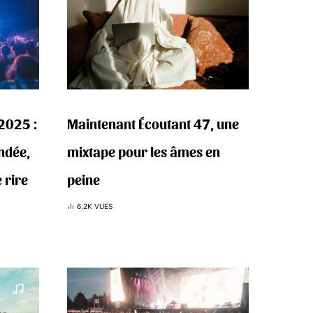
2025 :
Maintenant Écoutant 47, une
indée,
mixtape pour les âmes en
 rire
peine
6,2K VUES