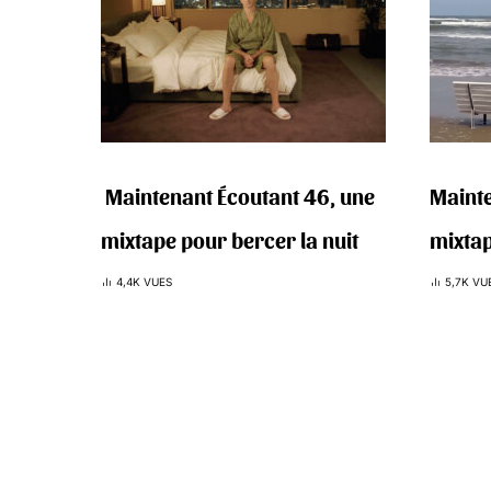
‍️ Maintenant Écoutant 46, une
Mainte
mixtape pour bercer la nuit
mixtap
4,4K VUES
5,7K VU