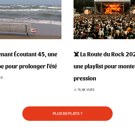
nant Écoutant 45, une
‍☠️ La Route du Rock 20
e pour prolonger l’été
une playlist pour monte
pression
ES
15,4K VUES
PLUS DE PLATS ?