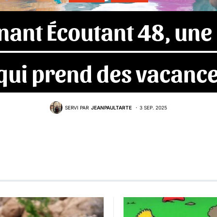
nant Écoutant 48, une
qui prend des vacanc
SERVI PAR
JEANPAULTARTE
3 SEP. 2025