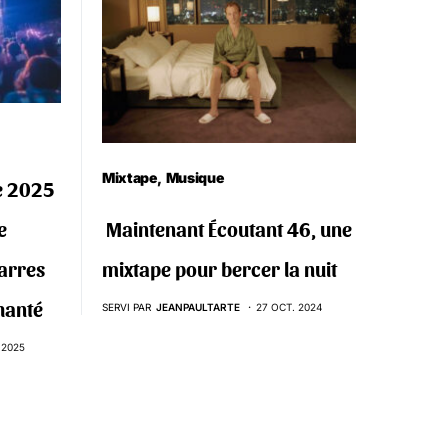
Mixtape
Musique
e 2025
e
‍️ Maintenant Écoutant 46, une
barres
mixtape pour bercer la nuit
hanté
SERVI PAR
JEANPAULTARTE
27 OCT. 2024
 2025