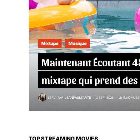
Mixtape
Musique
Maintenant Écoutant 4
mixtape qui prend des
SERVI PAR
JEANPAULTARTE
3 SEP. 2025
5,0K VUES
TOP STREAMING MOVIES