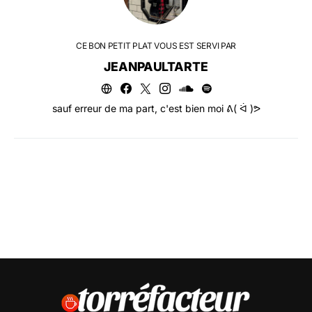
CE BON PETIT PLAT VOUS EST SERVI PAR
JEANPAULTARTE
sauf erreur de ma part, c'est bien moi ᕕ( ᐛ )ᕗ