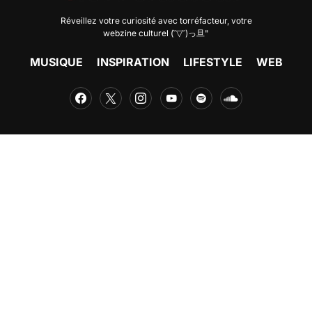
Réveillez votre curiosité avec
torréfacteur
, votre
webzine culturel (˘▽˘)っ旦"
MUSIQUE
INSPIRATION
LIFESTYLE
WEB