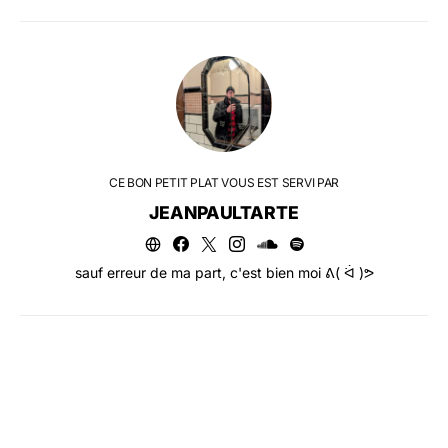
CE BON PETIT PLAT VOUS EST SERVI PAR
JEANPAULTARTE
sauf erreur de ma part, c'est bien moi ᕕ( ᐛ )ᕗ