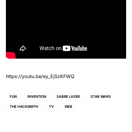
https://youtu.be/ey_EjSzKFWQ
FUN
INVENTION
SABRE LASER
STAR WARS
THE HACKSMITH
TV
WEB