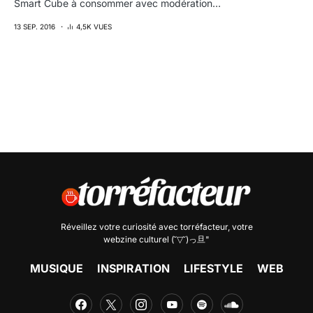
Smart Cube à consommer avec modération…
13 SEP. 2016
4,5K VUES
Réveillez votre curiosité avec
torréfacteur
, votre
webzine culturel (˘▽˘)っ旦"
MUSIQUE
INSPIRATION
LIFESTYLE
WEB