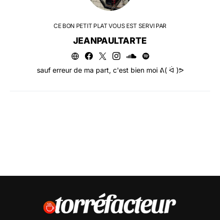
CE BON PETIT PLAT VOUS EST SERVI PAR
JEANPAULTARTE
sauf erreur de ma part, c'est bien moi ᕕ( ᐛ )ᕗ