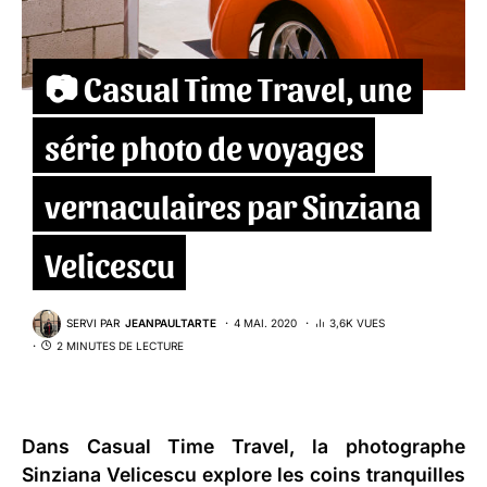
📷 Casual Time Travel, une
série photo de voyages
vernaculaires par Sinziana
Velicescu
SERVI PAR
JEANPAULTARTE
4 MAI. 2020
3,6K VUES
2 MINUTES DE LECTURE
Dans Casual Time Travel, la photographe
Sinziana Velicescu explore les coins tranquilles