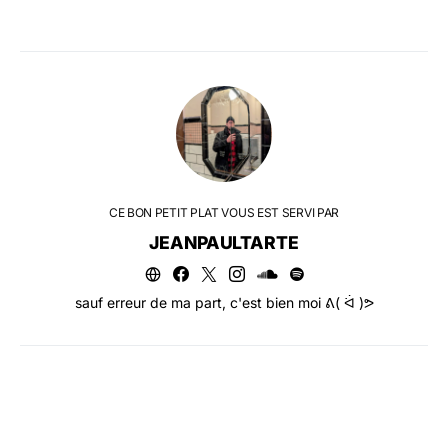
CE BON PETIT PLAT VOUS EST SERVI PAR
JEANPAULTARTE
sauf erreur de ma part, c'est bien moi ᕕ( ᐛ )ᕗ