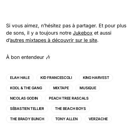
Si vous aimez, n’hésitez pas à partager. Et pour plus
de sons, il y a toujours notre
Jukebox
et aussi
d’
autres mixtapes à découvrir sur le site
.
À bon entendeur 🎶
ELAH HALE
KID FRANCESCOLI
KING HARVEST
KOOL & THE GANG
MIXTAPE
MUSIQUE
NICOLAS GODIN
PEACH TREE RASCALS
SÉBASTIEN TELLIER
THE BEACH BOYS
THE BRADY BUNCH
TONY ALLEN
VERZACHE