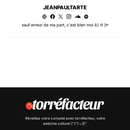
JEANPAULTARTE
sauf erreur de ma part, c'est bien moi ᕕ( ᐛ )ᕗ
Réveillez votre curiosité avec
torréfacteur
, votre
webzine culturel (˘▽˘)っ旦"