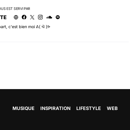
OUS EST SERVI PAR
RTE
art, c'est bien moi ᕕ( ᐛ )ᕗ
MUSIQUE
INSPIRATION
LIFESTYLE
WEB