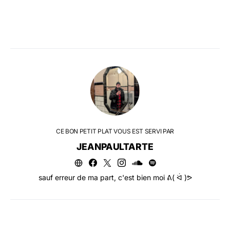
CE BON PETIT PLAT VOUS EST SERVI PAR
JEANPAULTARTE
sauf erreur de ma part, c'est bien moi ᕕ( ᐛ )ᕗ