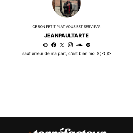
CE BON PETIT PLAT VOUS EST SERVI PAR
JEANPAULTARTE
sauf erreur de ma part, c'est bien moi ᕕ( ᐛ )ᕗ