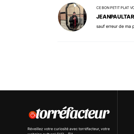
CE BON PETIT PLAT V
JEANPAULTA
sauf erreur de ma p
Réveillez votre curiosité avec
torréfacteur
, votre