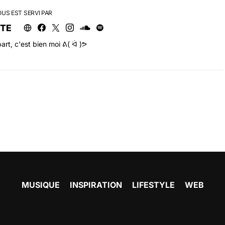
OUS EST SERVI PAR
RTE
art, c'est bien moi ᕕ( ᐛ )ᕗ
MUSIQUE
INSPIRATION
LIFESTYLE
WEB