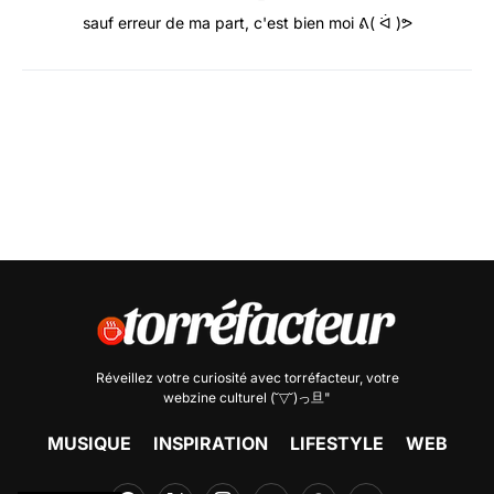
sauf erreur de ma part, c'est bien moi ᕕ( ᐛ )ᕗ
Réveillez votre curiosité avec
torréfacteur
, votre
webzine culturel (˘▽˘)っ旦"
MUSIQUE
INSPIRATION
LIFESTYLE
WEB