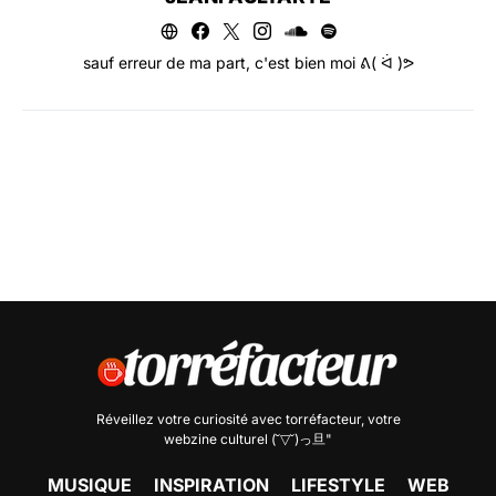
sauf erreur de ma part, c'est bien moi ᕕ( ᐛ )ᕗ
Réveillez votre curiosité avec
torréfacteur
, votre
webzine culturel (˘▽˘)っ旦"
MUSIQUE
INSPIRATION
LIFESTYLE
WEB