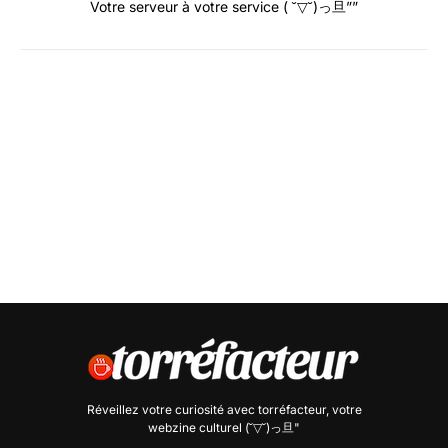
Votre serveur à votre service ( ˘▽˘)っ旦””
Réveillez votre curiosité avec
torréfacteur
, votre
webzine culturel (˘▽˘)っ旦"