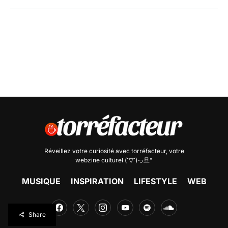
Réveillez votre curiosité avec
torréfacteur
, votre
webzine culturel (˘▽˘)っ旦"
MUSIQUE
INSPIRATION
LIFESTYLE
WEB
Share