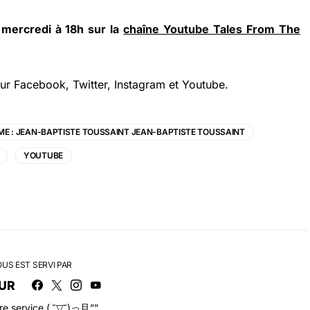
 mercredi à 18h sur la
chaîne Youtube Tales From The
ur
Facebook
,
Twitter
,
Instagram
et
Youtube
.
ME : JEAN-BAPTISTE TOUSSAINT JEAN-BAPTISTE TOUSSAINT
YOUTUBE
OUS EST SERVI PAR
UR
tre service ( ˘▽˘)っ旦””