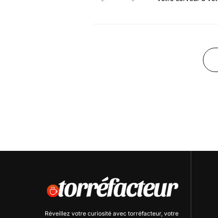
Réveillez votre curiosité avec
torréfacteur
, votre