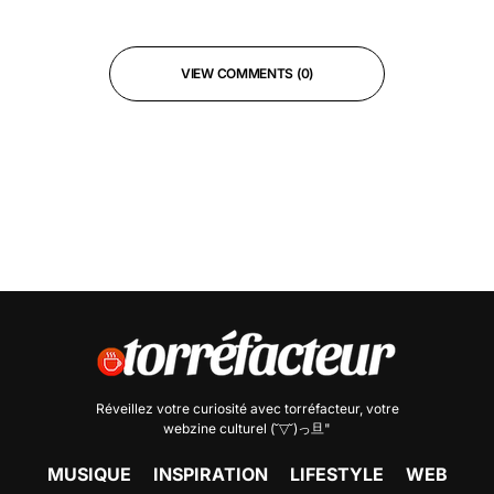
VIEW COMMENTS (0)
Réveillez votre curiosité avec
torréfacteur
, votre
webzine culturel (˘▽˘)っ旦"
MUSIQUE
INSPIRATION
LIFESTYLE
WEB