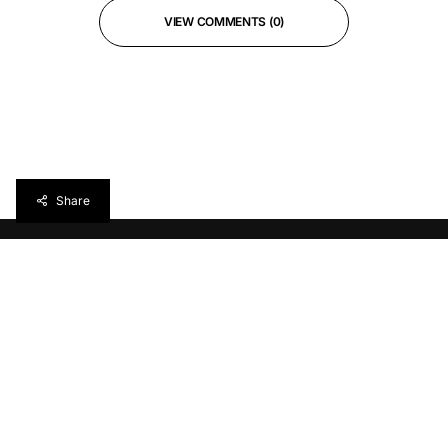
VIEW COMMENTS (0)
Share
Réveillez votre curiosité avec
torréfacteur
, votre
webzine culturel (˘▽˘)っ旦"
MUSIQUE
INSPIRATION
LIFESTYLE
WEB