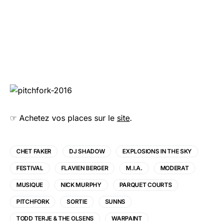
☞ Achetez vos places sur le
site
.
CHET FAKER
DJ SHADOW
EXPLOSIONS IN THE SKY
FESTIVAL
FLAVIEN BERGER
M.I.A.
MODERAT
MUSIQUE
NICK MURPHY
PARQUET COURTS
PITCHFORK
SORTIE
SUNNS
TODD TERJE & THE OLSENS
WARPAINT