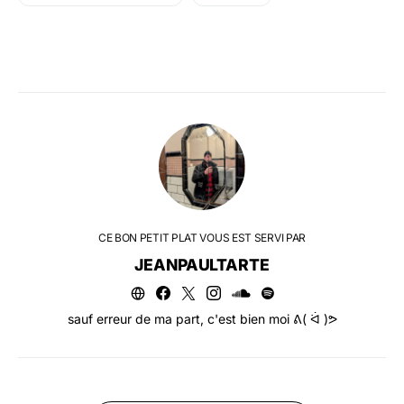
CE BON PETIT PLAT VOUS EST SERVI PAR
JEANPAULTARTE
sauf erreur de ma part, c'est bien moi ᕕ( ᐛ )ᕗ