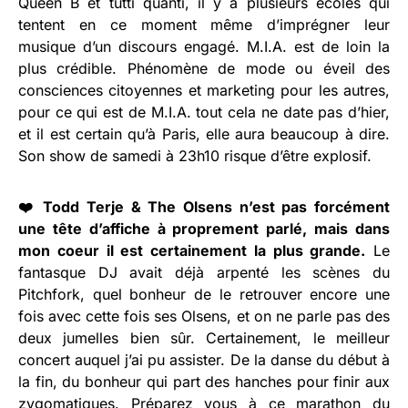
Queen B et tutti quanti, il y a plusieurs écoles qui
tentent en ce moment même d’imprégner leur
musique d’un discours engagé. M.I.A. est de loin la
plus crédible. Phénomène de mode ou éveil des
consciences citoyennes et marketing pour les autres,
pour ce qui est de M.I.A. tout cela ne date pas d’hier,
et il est certain qu’à Paris, elle aura beaucoup à dire.
Son show de samedi à 23h10 risque d’être explosif.
❤️ Todd Terje & The Olsens n’est pas forcément
une tête d’affiche à proprement parlé, mais dans
mon coeur il est certainement la plus grande.
Le
fantasque DJ avait déjà arpenté les scènes du
Pitchfork, quel bonheur de le retrouver encore une
fois avec cette fois ses Olsens, et on ne parle pas des
deux jumelles bien sûr. Certainement, le meilleur
concert auquel j’ai pu assister. De la danse du début à
la fin, du bonheur qui part des hanches pour finir aux
zygomatiques. Préparez vous à ce marathon du