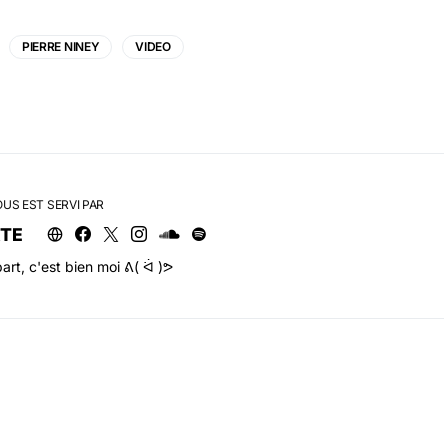
PIERRE NINEY
VIDEO
OUS EST SERVI PAR
RTE
art, c'est bien moi ᕕ( ᐛ )ᕗ