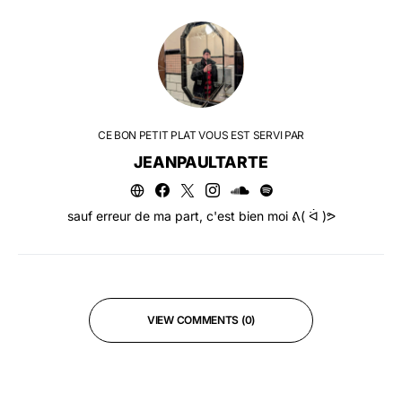
CE BON PETIT PLAT VOUS EST SERVI PAR
JEANPAULTARTE
sauf erreur de ma part, c'est bien moi ᕕ( ᐛ )ᕗ
VIEW COMMENTS (0)