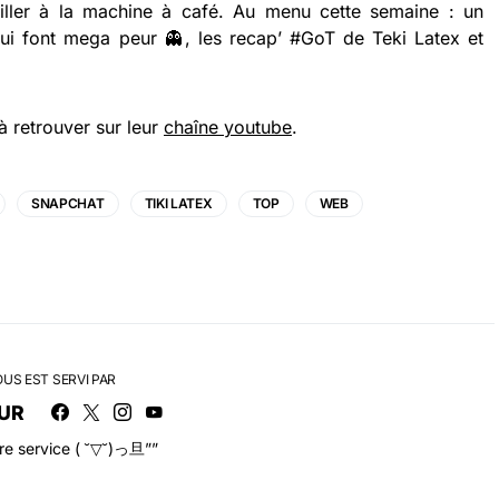
iller à la machine à café. Au menu cette semaine : un
 font mega peur 👻, les recap’ #‎GoT de Teki Latex et
à retrouver sur leur
chaîne youtube
.
SNAPCHAT
TIKI LATEX
TOP
WEB
OUS EST SERVI PAR
UR
tre service ( ˘▽˘)っ旦””