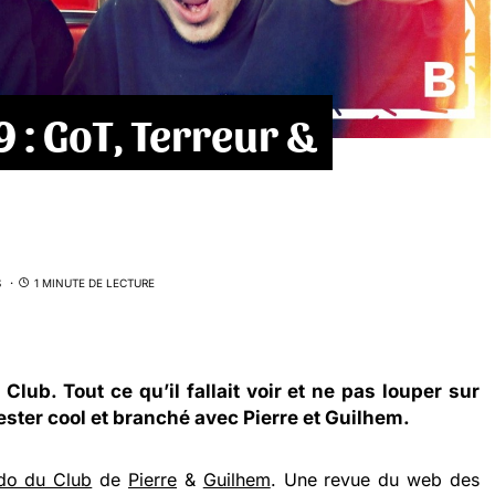
 : GoT, Terreur &
S
1 MINUTE DE LECTURE
 Club
. Tout ce qu’il fallait voir et ne pas louper sur
ester cool et branché avec
Pierre
et
Guilhem
.
do du Club
de
Pierre
&
Guilhem
. Une revue du web des