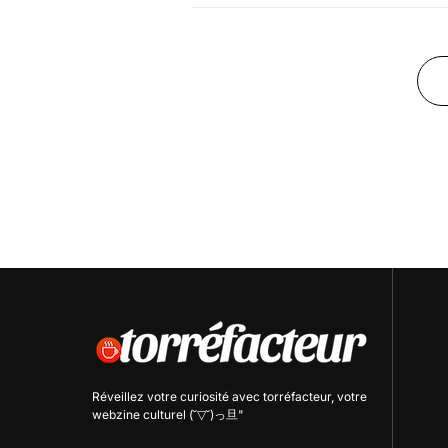
Réveillez votre curiosité avec
torréfacteur
, votre
webzine culturel (˘▽˘)っ旦"