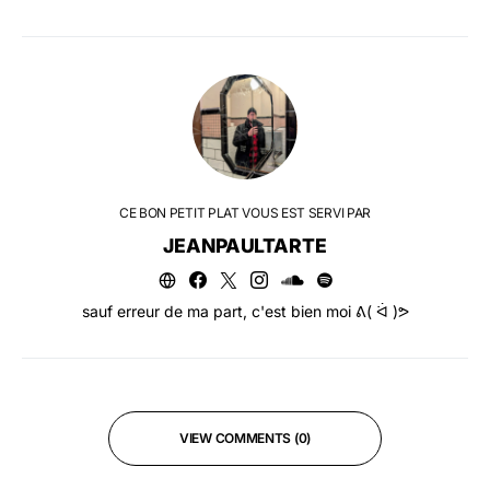
CE BON PETIT PLAT VOUS EST SERVI PAR
JEANPAULTARTE
sauf erreur de ma part, c'est bien moi ᕕ( ᐛ )ᕗ
VIEW COMMENTS (0)