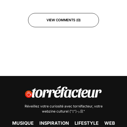
VIEW COMMENTS (0)
Réveillez votre curiosité avec
torréfacteur
, votre
webzine culturel (˘▽˘)っ旦"
MUSIQUE
INSPIRATION
LIFESTYLE
WEB