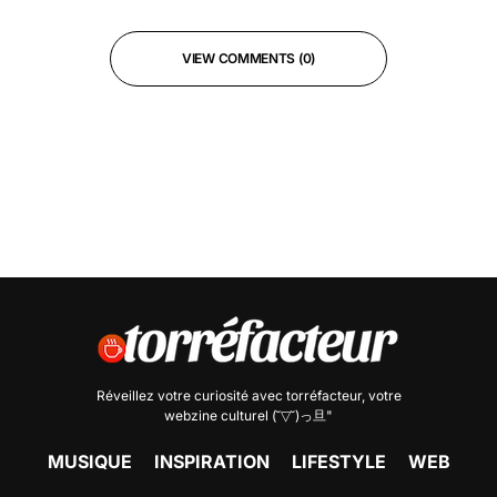
VIEW COMMENTS (0)
Réveillez votre curiosité avec
torréfacteur
, votre
webzine culturel (˘▽˘)っ旦"
MUSIQUE
INSPIRATION
LIFESTYLE
WEB