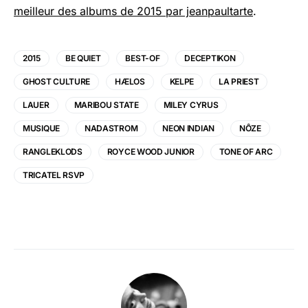
meilleur des albums de 2015 par jeanpaultarte
.
2015
BE QUIET
BEST-OF
DECEPTIKON
GHOST CULTURE
HÆLOS
KELPE
LA PRIEST
LAUER
MARIBOU STATE
MILEY CYRUS
MUSIQUE
NADASTROM
NEON INDIAN
NÔZE
RANGLEKLODS
ROYCE WOOD JUNIOR
TONE OF ARC
TRICATEL RSVP