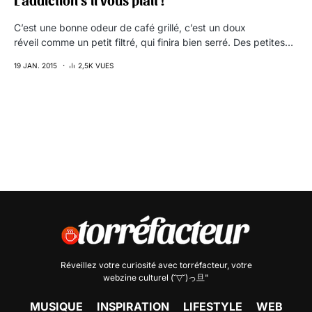
L’addiction s’il vous plaît !
C’est une bonne odeur de café grillé, c’est un doux
réveil comme un petit filtré, qui finira bien serré. Des petites…
19 JAN. 2015
2,5K VUES
Réveillez votre curiosité avec
torréfacteur
, votre
webzine culturel (˘▽˘)っ旦"
MUSIQUE
INSPIRATION
LIFESTYLE
WEB