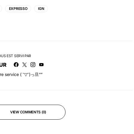
EXPRESSO
IGN
OUS EST SERVI PAR
UR
tre service ( ˘▽˘)っ旦””
VIEW COMMENTS (0)