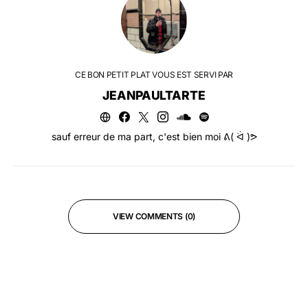
CE BON PETIT PLAT VOUS EST SERVI PAR
JEANPAULTARTE
sauf erreur de ma part, c'est bien moi ᕕ( ᐛ )ᕗ
VIEW COMMENTS (0)