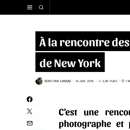
À la rencontre des 
de New York
SERVI PAR
LOOUO
14 JAN. 2016
2,4K VUES
1 
C’est une renc
photographe et 