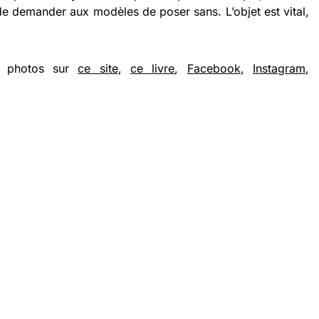
e demander aux modèles de poser sans. L’objet est vital,
e photos sur
ce site
,
ce livre
,
Facebook
,
Instagram
,