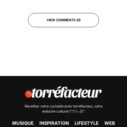
VIEW COMMENTS (0)
Réveillez votre curiosité avec
torréfacteur
, votre
webzine culturel (˘▽˘)っ旦"
MUSIQUE
INSPIRATION
LIFESTYLE
WEB