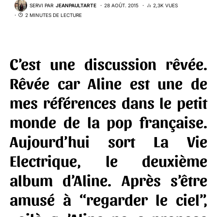
SERVI PAR
JEANPAULTARTE
28 AOÛT. 2015
2,3K VUES
2 MINUTES DE LECTURE
C’est une discussion rêvée.
Rêvée car Aline est une de
mes références dans le petit
monde de la pop française.
Aujourd’hui sort
La Vie
Electrique
, le deuxième
album d’Aline. Après s’être
amusé à “regarder le ciel”,