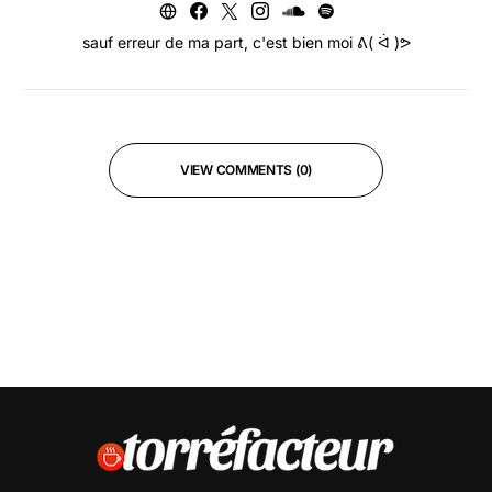
sauf erreur de ma part, c'est bien moi ᕕ( ᐛ )ᕗ
VIEW COMMENTS (0)