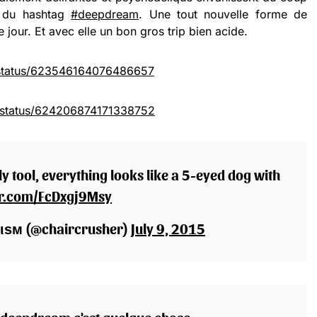
s du hashtag
#deepdream
. Une tout nouvelle forme de
le jour. Et avec elle un bon gros trip bien acide.
h/status/623546164076486657
or/status/624206874171338752
y tool, everything looks like a 5-eyed dog with
ter.com/FcDxgj9Msy
ιѕм (@chaircrusher)
July 9, 2015