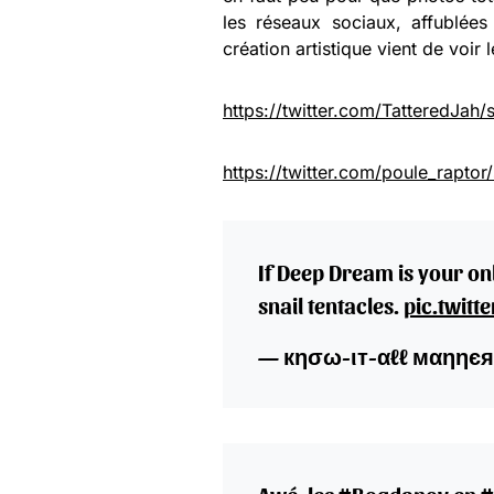
les réseaux sociaux, affublée
création artistique vient de voir 
https://twitter.com/TatteredJa
https://twitter.com/poule_rapt
If Deep Dream is your onl
snail tentacles.
pic.twit
— кησω-ιт-αℓℓ мαηηєя