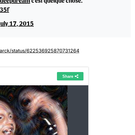
deepdream
c'est quelque chose.
K35f
July 17, 2015
smarck/status/622536925870731264