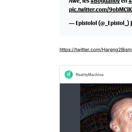
Awé, les
#Bogdanov
en
#
pic.twitter.com/9obMCi
— Epistolol (@_Epistol_)
https://twitter.com/Hareng2Bi