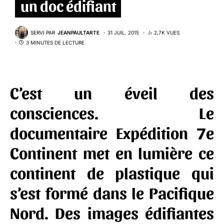
un doc édifiant
SERVI PAR
JEANPAULTARTE
31 JUIL. 2015
2,7K VUES
3 MINUTES DE LECTURE
C’est un éveil des
consciences. Le
documentaire
Expédition 7e
Continent
met en lumière ce
continent de plastique qui
s’est formé dans le Pacifique
Nord. Des images édifiantes