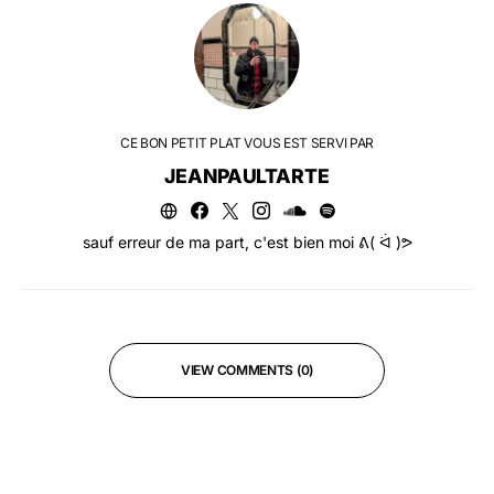
CE BON PETIT PLAT VOUS EST SERVI PAR
JEANPAULTARTE
sauf erreur de ma part, c'est bien moi ᕕ( ᐛ )ᕗ
VIEW COMMENTS (0)