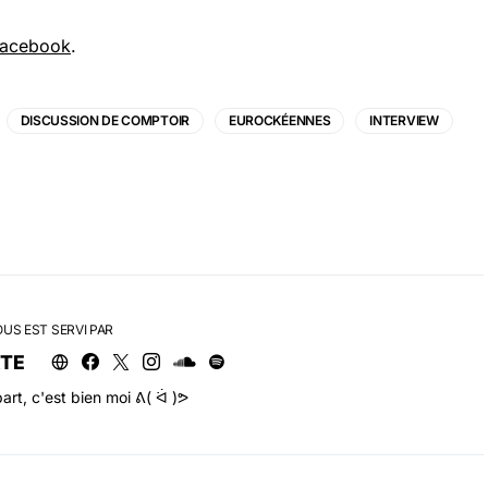
acebook
.
DISCUSSION DE COMPTOIR
EUROCKÉENNES
INTERVIEW
OUS EST SERVI PAR
RTE
art, c'est bien moi ᕕ( ᐛ )ᕗ