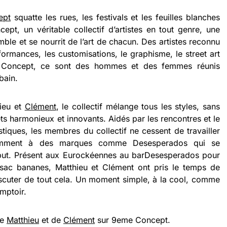
ept
squatte les rues, les festivals et les feuilles blanches
ept, un véritable collectif d’artistes en tout genre, une
mble et se nourrit de l’art de chacun. Des artistes reconnu
rformances, les customisations, le graphisme, le street art
Concept, ce sont des hommes et des femmes réunis
bain.
ieu et
Clément
, le collectif mélange tous les styles, sans
jets harmonieux et innovants. Aidés par les rencontres et le
tiques, les membres du collectif ne cessent de travailler
tamment à des marques comme Desesperados qui se
ébut. Présent aux Eurockéennes au barDesesperados pour
sac bananes, Matthieu et Clément ont pris le temps de
scuter de tout cela. Un moment simple, à la cool, comme
omptoir.
de
Matthieu
et de
Clément
sur 9eme Concept.