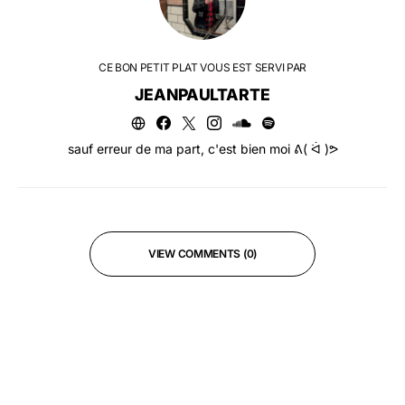
CE BON PETIT PLAT VOUS EST SERVI PAR
JEANPAULTARTE
sauf erreur de ma part, c'est bien moi ᕕ( ᐛ )ᕗ
VIEW COMMENTS (0)