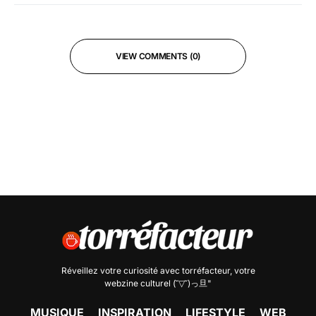
VIEW COMMENTS (0)
Réveillez votre curiosité avec
torréfacteur
, votre
webzine culturel (˘▽˘)っ旦"
MUSIQUE
INSPIRATION
LIFESTYLE
WEB