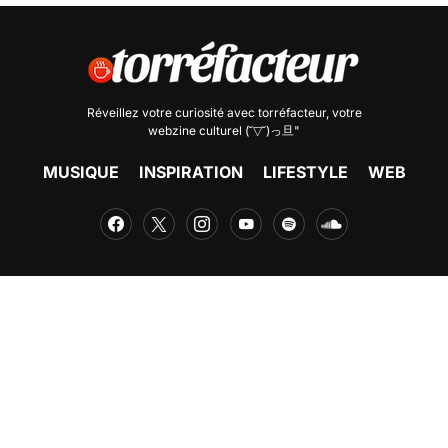
Réveillez votre curiosité avec
torréfacteur
, votre
webzine culturel (˘▽˘)っ旦"
MUSIQUE
INSPIRATION
LIFESTYLE
WEB